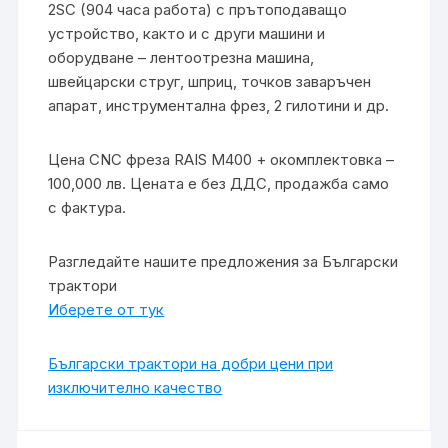
2SC (904 часа работа) с прътоподаващо
устройство, както и с други машини и
оборудване – лентоотрезна машина,
швейцарски струг, шприц, точков заваръчен
апарат, инструментална фрез, 2 гилотини и др.
Цена CNC фреза RAIS M400 + окомплектовка –
100,000 лв. Цената е без ДДС, продажба само
с фактура.
Разгледайте нашите предложения за Български
трактори
Иберете от тук
Български трактори на добри цени при
изключително качество