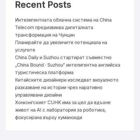
Recent Posts
Интелигентната облачна система на China
Telecom предизвиква дигиталната
трансформация на Чунцин
Планирайте да увеличите потенциала на
услугите
China Daily и Suzhou стартират съвместно
„China Bound · Suzhou“ интелигентна английска
туристическа платформа
Китайските дизайнери изследват визуалното
разказване на истории чрез наративно
управлявани дизайни
Хонконгският CUHK има за цел да вдъхне
живот на AI с лаборатория за роботика,
фокусирана върху хуманоиди