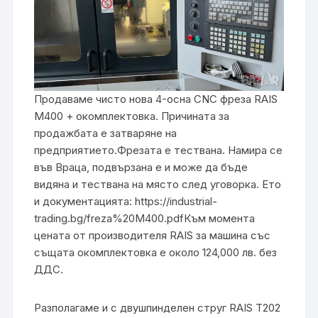
Продаваме чисто нова 4-осна CNC фреза RAIS
M400 + окомплектовка. Причината за
продажбата е затваряне на
предприятието.Фрезата е тествана. Намира се
във Враца, подвързана е и може да бъде
видяна и тествана на място след уговорка. Ето
и документацията: https://industrial-
trading.bg/freza%20M400.pdfКъм момента
цената от производителя RAIS за машина със
същата окомплектовка е около 124,000 лв. без
ДДС.
Разполагаме и с двушпинделен струг RAIS T202