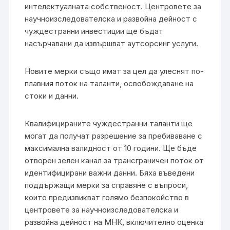
интелектуалната собственост. Центровете за
научноизследователска и развойна дейност с
чуждестранни инвестиции ще бъдат
насърчавани да извършват аутсорсинг услуги.
Новите мерки също имат за цел да улеснят по-
плавния поток на таланти, освобождаване на
стоки и данни.
Квалифицираните чуждестранни таланти ще
могат да получат разрешение за пребиваване с
максимална валидност от 10 години. Ще бъде
отворен зелен канал за трансграничен поток от
идентифицирани важни данни. Бяха въведени
поддържащи мерки за справяне с въпроси,
които предизвикват голямо безпокойство в
центровете за научноизследователска и
развойна дейност на МНК, включително оценка