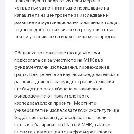
Шанхай пусна набор от 26 нови мерки в
четвъртък за по-нататъшно повишаване на
капацитета на центровете за изследване и
развитие на мултинационални компании в града,
с цел по-добро привличане на ресурси от цял ​​
свят и улесняване на индустриалния напредък.
Общинското правителство ще увеличи
подкрепата си за участието на МНК във
фундаментални изследвания, провеждани в
града. Центровете за научноизследователска и
развойна дейност на чуждестранни компании
ще бъдат по-задълбочено ангажирани в
ръководените от правителството
изследователски проекти. Местните
университети и изследователски институти ще
бъдат насърчавани да създават по-тесни
връзки с базираните в Шанхай МНК, така че
първите да могат да трансформират своите