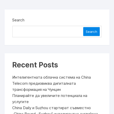
Search
Search
Recent Posts
Интелигентната облачна система на China
Telecom предизвиква дигиталната
трансформация на Чунцин
Планирайте да увеличите потенциала на
услугите
China Daily и Suzhou стартират съвместно
„China Bound · Suzhou“ интелигентна английска