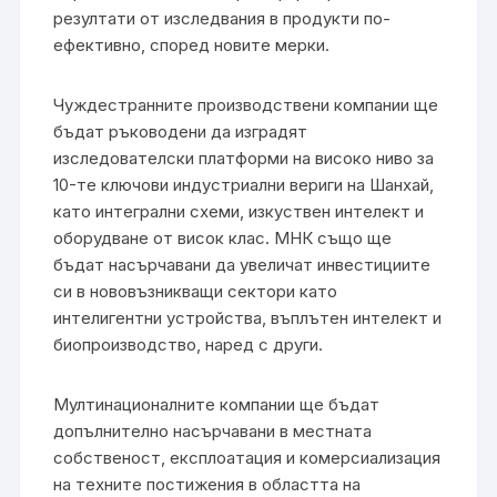
резултати от изследвания в продукти по-
ефективно, според новите мерки.
Чуждестранните производствени компании ще
бъдат ръководени да изградят
изследователски платформи на високо ниво за
10-те ключови индустриални вериги на Шанхай,
като интегрални схеми, изкуствен интелект и
оборудване от висок клас. МНК също ще
бъдат насърчавани да увеличат инвестициите
си в нововъзникващи сектори като
интелигентни устройства, въплътен интелект и
биопроизводство, наред с други.
Мултинационалните компании ще бъдат
допълнително насърчавани в местната
собственост, експлоатация и комерсиализация
на техните постижения в областта на