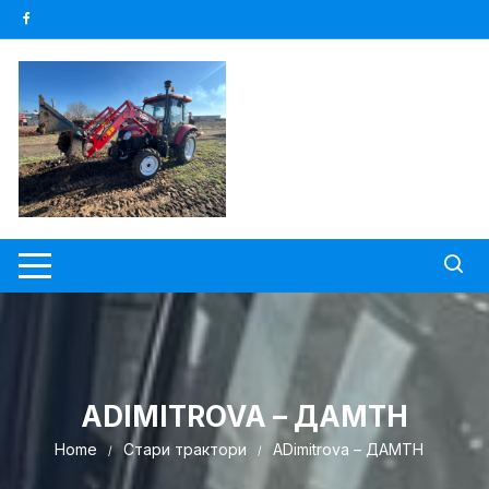
Skip
to
content
ADIMITROVA – ДАМТН
Home
Стари трактори
ADimitrova – ДАМТН