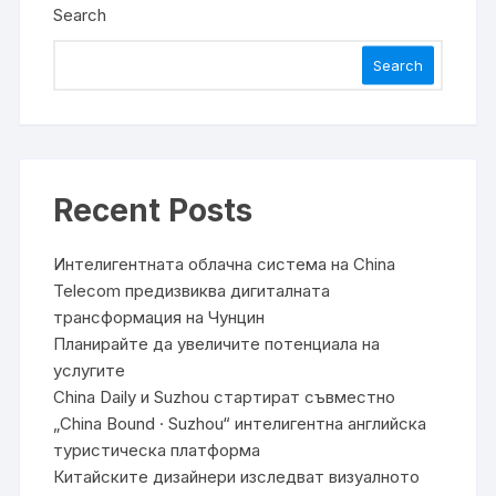
Search
Search
Recent Posts
Интелигентната облачна система на China
Telecom предизвиква дигиталната
трансформация на Чунцин
Планирайте да увеличите потенциала на
услугите
China Daily и Suzhou стартират съвместно
„China Bound · Suzhou“ интелигентна английска
туристическа платформа
Китайските дизайнери изследват визуалното