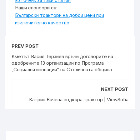
Източник за тази статия
Наши спонсори са:
Български трактори на добри цени при
изключително качество
PREV POST
Кметът Васил Терзиев връчи договорите на
одобрените 13 организации по Програма
„Социални иновации“ на Столичната община
NEXT POST
Катрин Вачева подкара трактор | ViewSofia