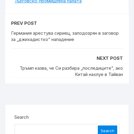
Търговско-промишлена палaта
PREV POST
Германия арестува сириец, заподозрян в заговор
за „джихадистко“ нападение
NEXT POST
Тръмп казва, че Си разбира „последиците“, ако
Китай нахлуе в Тайван
Search
Search