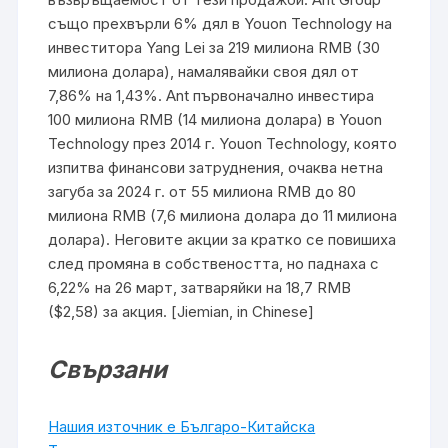
също прехвърли 6% дял в Youon Technology на
инвеститора Yang Lei за 219 милиона RMB (30
милиона долара), намалявайки своя дял от
7,86% на 1,43%. Ant първоначално инвестира
100 милиона RMB (14 милиона долара) в Youon
Technology през 2014 г. Youon Technology, която
изпитва финансови затруднения, очаква нетна
загуба за 2024 г. от 55 милиона RMB до 80
милиона RMB (7,6 милиона долара до 11 милиона
долара). Неговите акции за кратко се повишиха
след промяна в собствеността, но паднаха с
6,22% на 26 март, затваряйки на 18,7 RMB
($2,58) за акция. [Jiemian, in Chinese]
Свързани
Нашия източник е Българо-Китайска