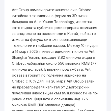
Ant Group намали притежанията си в Orbbec,
китайска технологична фирма за 3D визия,
базирана на AI, и Youon Technology, известна
като първата публично регистрирана компания
за споделяне на велосипеди в Китай, тъй като
измества фокуса си към нововъзникващи
технологии и глобални пазари. Между 10 януари
и 14 март 2025 г. инвестиционният клон на Ant,
Shanghai Yunxin, продаде 8,82 милиона акции в
Orbbec, набирайки около 556 милиона RMB (77
милиона долара). Въпреки продажбата, Ant
остава вторият по големина акционер на
Orbbec с 10% дял. На 26 март Ant Group заяви,
че преразпределя капитал от дългосрочни,
печеливши инвестиции към възможности на по-
ранен етап. Фирмата е спечелила над 775
милиона RMB (108 милиона долара)
възвръщаемост от тези продажби. Ant Group