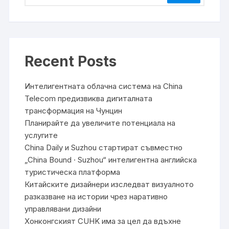
Recent Posts
Интелигентната облачна система на China
Telecom предизвиква дигиталната
трансформация на Чунцин
Планирайте да увеличите потенциала на
услугите
China Daily и Suzhou стартират съвместно
„China Bound · Suzhou“ интелигентна английска
туристическа платформа
Китайските дизайнери изследват визуалното
разказване на истории чрез наративно
управлявани дизайни
Хонконгският CUHK има за цел да вдъхне