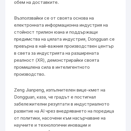
обем на доставките.
Възползвайки се от своята основа на
електронната информационна индустрия на
стойност трилион юана и поддържащи
предимства на цялата индустрия, Dongguan се
превърна в най-важния производствен център
в света за индустрията на разширената
реалност (XR), демонстрирайки своята
промишлена сила в интелигентното
производство.
Zeng Jianpeng, изпълнителен вице-кмет на
Dongguan, каза, че градът е постигнал
забележителни резултати в индустриалното
развитие на AI чрез внедряването на поредица
от политики, насочени към насърчаване на
научните и технологични иновации и