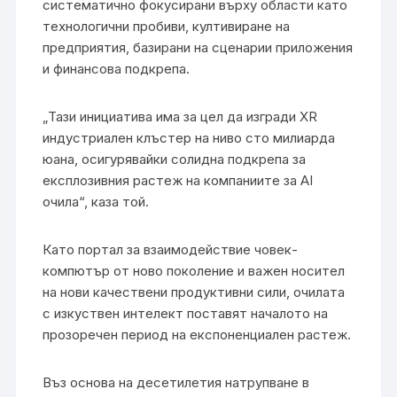
систематично фокусирани върху области като
технологични пробиви, култивиране на
предприятия, базирани на сценарии приложения
и финансова подкрепа.
„Тази инициатива има за цел да изгради XR
индустриален клъстер на ниво сто милиарда
юана, осигурявайки солидна подкрепа за
експлозивния растеж на компаниите за AI
очила“, каза той.
Като портал за взаимодействие човек-
компютър от ново поколение и важен носител
на нови качествени продуктивни сили, очилата
с изкуствен интелект поставят началото на
прозоречен период на експоненциален растеж.
Въз основа на десетилетия натрупване в