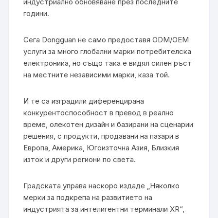
индустриално обновяване през последните
години.
Сега Dongguan не само предоставя ODM/OEM
услуги за много глобални марки потребителска
електроника, но също така е видял силен ръст
на местните независими марки, каза той.
И те са изградили диференцирана
конкурентоспособност в превод в реално
време, олекотен дизайн и базирани на сценарии
решения, с продукти, продавани на пазари в
Европа, Америка, Югоизточна Азия, Близкия
изток и други региони по света.
Градската управа наскоро издаде „Няколко
мерки за подкрепа на развитието на
индустрията за интелигентни терминали XR“,