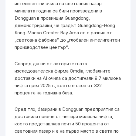
интелигентни очила на световния пазар
миналата година са били произведени в
Dongguan в провинция Guangdong,
демонстрирайки, че градът Guangdong-Hong
Kong-Macao Greater Bay Area се е развил от
„световна фабрика“ до „глобален интелигентен
производствен център“.
Според данни от авторитетната
изследователска фирма Omdia, глобалните
доставки на AI очила са достигнали 8,7 милиона
чифта през 2025 г., което е скок от 322
процента на годишна база.
Сред тях, базирани в Dongguan предприятия са
доставили повече от четири милиона чифта,
което представлява почти 50 процента от
световния пазар и е на първо място в света по