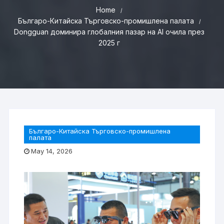
Home
Българо-Китайска Търговско-промишлена палaта
Dongguan доминира глобалния пазар на AI очила през
2025 г
Българо-Китайска Търговско-промишлена
палaта
May 14, 2026