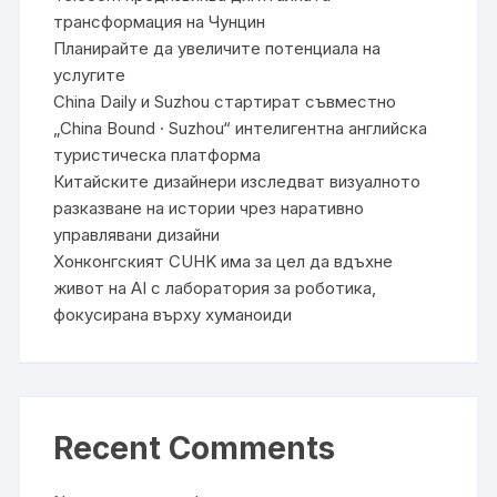
трансформация на Чунцин
Планирайте да увеличите потенциала на
услугите
China Daily и Suzhou стартират съвместно
„China Bound · Suzhou“ интелигентна английска
туристическа платформа
Китайските дизайнери изследват визуалното
разказване на истории чрез наративно
управлявани дизайни
Хонконгският CUHK има за цел да вдъхне
живот на AI с лаборатория за роботика,
фокусирана върху хуманоиди
Recent Comments