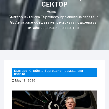
СЕКТОР
Home
Българо-Китайска Търговско-промишлена палaта
GE Aerospace обещава непрекъсната подкрепа за
китайския авиационен сектор
Българо-Китайска Търговско-промишлена
палaта
May 18, 2026