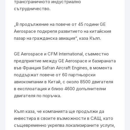
трансграничното индустриално
сътрудничество.
„В продължение на повече от 45 години GE
Aerospace подкрепя развитието на китайския
пазар на гражданска авиация“, каза Кълп.
GE Aerospace и CFM International, съвместно
предприятие между GE Aerospace и базираната
във Франция Safran Aircraft Engines, в момента
поддържат повече от 60 партньорски
авиокомпании в Китай, с около 8500 двигателя
в експлоатация и близо 4600 допълнителни
двигателя по поръчка.
Кълп каза, че компанията ще продължи да
инвестира в своите възможности в САЩ, като
същевременно укрепва локализираните услуги,