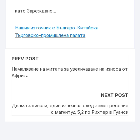
като Зареждане…
Нашия източник е Българо-Китайска
Търговско-промишлена палaта
PREV POST
Намаляване на митата за увеличаване на износа от
Африка
NEXT POST
Двама загинали, един изчезнал след земетресение
с магнитуд 5,2 по Рихтер в Гуанси