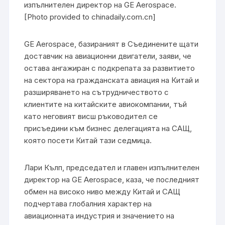
изпълнителен директор на GE Aerospace.
[Photo provided to chinadaily.com.cn]
GE Aerospace, базираният в Съединените щати
доставчик на авиационни двигатели, заяви, че
остава ангажиран с подкрепата за развитието
на сектора на гражданската авиация на Китай и
разширяването на сътрудничеството с
клиентите на китайските авиокомпании, тъй
като неговият висш ръководител се
присъедини към бизнес делегацията на САЩ,
която посети Китай тази седмица.
Лари Кълп, председател и главен изпълнителен
директор на GE Aerospace, каза, че последният
обмен на високо ниво между Китай и САЩ
подчертава глобалния характер на
авиационната индустрия и значението на