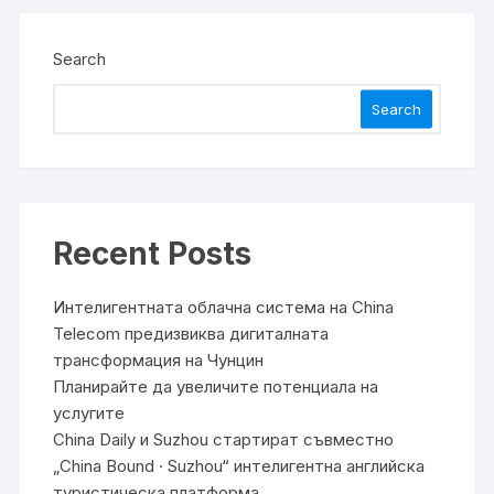
Search
Search
Recent Posts
Интелигентната облачна система на China
Telecom предизвиква дигиталната
трансформация на Чунцин
Планирайте да увеличите потенциала на
услугите
China Daily и Suzhou стартират съвместно
„China Bound · Suzhou“ интелигентна английска
туристическа платформа