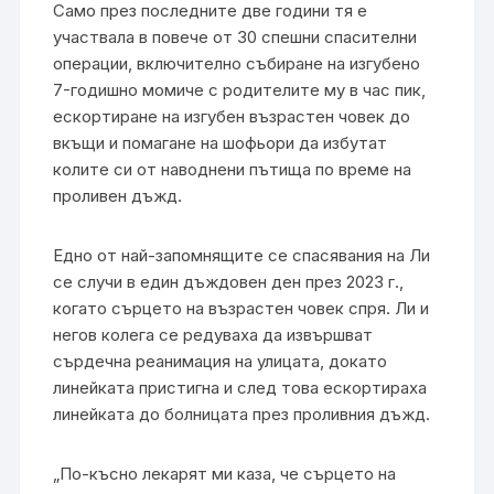
Само през последните две години тя е
участвала в повече от 30 спешни спасителни
операции, включително събиране на изгубено
7-годишно момиче с родителите му в час пик,
ескортиране на изгубен възрастен човек до
вкъщи и помагане на шофьори да избутат
колите си от наводнени пътища по време на
проливен дъжд.
Едно от най-запомнящите се спасявания на Ли
се случи в един дъждовен ден през 2023 г.,
когато сърцето на възрастен човек спря. Ли и
негов колега се редуваха да извършват
сърдечна реанимация на улицата, докато
линейката пристигна и след това ескортираха
линейката до болницата през проливния дъжд.
„По-късно лекарят ми каза, че сърцето на