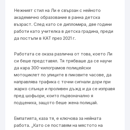
Нежният стил на Ли е свързан с нейното
академично образование в ранна детска
възраст. След като се дипломира, две години
работи като учителка в детска градина, преди
да постъпи в КАТ през 2021 г.
Работата се оказа различна от това, което Ли
си беше представял. Тя трябваше да се научи
да кара 300-килограмов полицейски
мотоциклет по улиците в пиковите часове, да
направлява трафика с точни сигнали дори при
жарко слънце и проливен дъжд и да се изправя
пред шофьори, които първоначално я
подцениха, защото беше жена полицай.
Емпатията, каза тя, е ключова за нейната
работа. „Като се поставям на мястото на