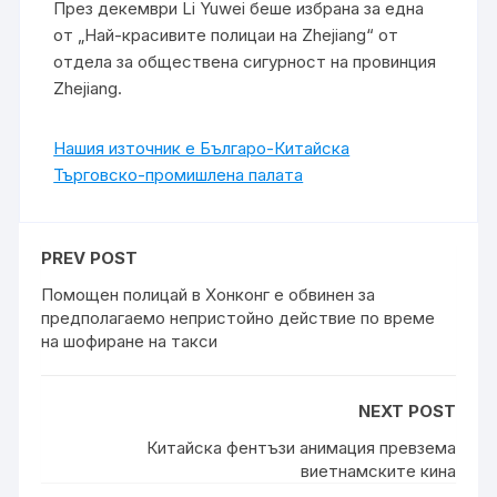
През декември Li Yuwei беше избрана за една
от „Най-красивите полицаи на Zhejiang“ от
отдела за обществена сигурност на провинция
Zhejiang.
Нашия източник е Българо-Китайска
Търговско-промишлена палaта
PREV POST
Помощен полицай в Хонконг е обвинен за
предполагаемо непристойно действие по време
на шофиране на такси
NEXT POST
Китайска фентъзи анимация превзема
виетнамските кина