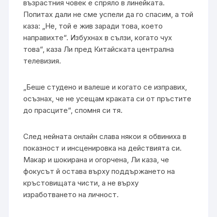
възрастния човек е спряло в линейката.
Попитах дали не сме успели да го спасим, а той
каза: „Не, той е жив заради това, което
направихте“. Избухнах в сълзи, когато чух
това“, каза Ли пред Китайската централна
телевизия.
„Беше студено и валеше и когато се изправих,
осъзнах, че не усещам краката си от пръстите
до прасците“, спомня си тя.
След нейната онлайн слава някои я обвиниха в
показност и инсценировка на действията си.
Макар и шокирана и огорчена, Ли каза, че
фокусът й остава върху поддържането на
кръстовищата чисти, а не върху
изработването на личност.