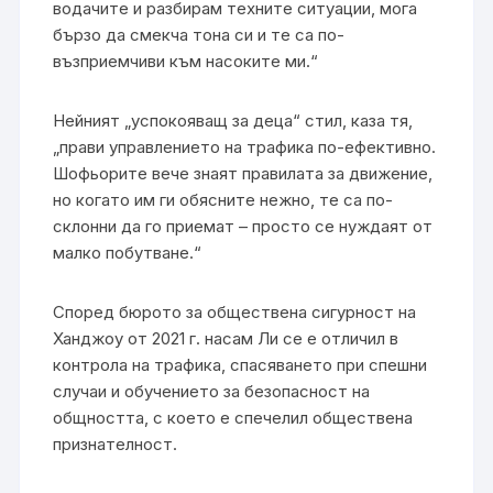
водачите и разбирам техните ситуации, мога
бързо да смекча тона си и те са по-
възприемчиви към насоките ми.“
Нейният „успокояващ за деца“ стил, каза тя,
„прави управлението на трафика по-ефективно.
Шофьорите вече знаят правилата за движение,
но когато им ги обясните нежно, те са по-
склонни да го приемат – просто се нуждаят от
малко побутване.“
Според бюрото за обществена сигурност на
Ханджоу от 2021 г. насам Ли се е отличил в
контрола на трафика, спасяването при спешни
случаи и обучението за безопасност на
общността, с което е спечелил обществена
признателност.