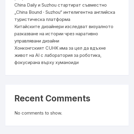
China Daily и Suzhou стартират съвместно
„China Bound · Suzhou“ интелигентна английска
туристическа платформа
Китайските дизайнери изследват визуалното
разказване на истории чрез наративно
управлявани дизайни
Хонконгският CUHK има за цел да вдъхне
живот на AI с лаборатория за роботика,
фокусирана върху хуманоиди
Recent Comments
No comments to show.