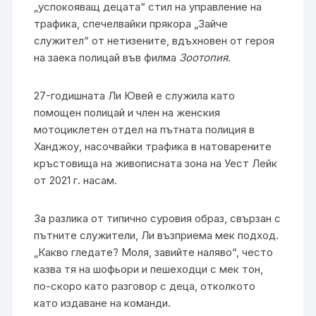
„успокояващ децата“ стил на управление на
трафика, спечелвайки прякора „Зайче
служител“ от нетизените, вдъхновен от героя
на заека полицай във филма
Зоотопия
.
27-годишната Ли Ювей е служила като
помощен полицай и член на женския
мотоциклетен отдел на пътната полиция в
Ханджоу, насочвайки трафика в натоварените
кръстовища на живописната зона на Уест Лейк
от 2021 г. насам.
За разлика от типично суровия образ, свързан с
пътните служители, Ли възприема мек подход.
„Какво гледате? Моля, завийте наляво“, често
казва тя на шофьори и пешеходци с мек тон,
по-скоро като разговор с деца, отколкото
като издаване на команди.