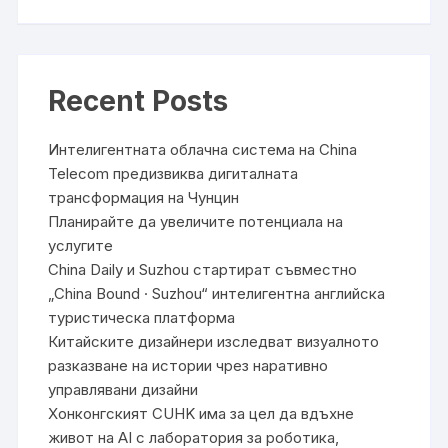
Recent Posts
Интелигентната облачна система на China
Telecom предизвиква дигиталната
трансформация на Чунцин
Планирайте да увеличите потенциала на
услугите
China Daily и Suzhou стартират съвместно
„China Bound · Suzhou“ интелигентна английска
туристическа платформа
Китайските дизайнери изследват визуалното
разказване на истории чрез наративно
управлявани дизайни
Хонконгският CUHK има за цел да вдъхне
живот на AI с лаборатория за роботика,