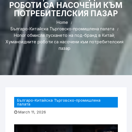
РОБОТИ СА НАСОЧЕНИ КЪМ
ПОТРЕБИТЕЛСКИЯ ПАЗАР
Home
Българо-Китайска Търговско-промишлена палaта
Honor обмисля пускането на под-бранд в Китай;
Хуманоидните роботи са насочени към потребителския
пазар
Българо-Китайска Търговско-промишлена
палaта
March 11, 2026