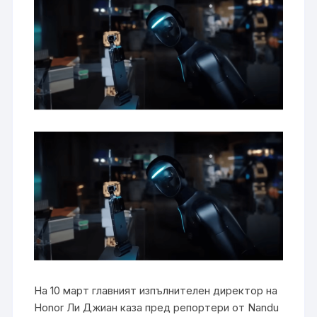
На 10 март главният изпълнителен директор на
Honor Ли Джиан каза пред репортери от Nandu