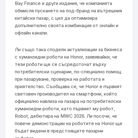
Bay Finance и други издания, че компанията
обмисля пускането на под-бранд на вътрешния
китайски пазар, с цел да оптимизира
допълнително своята комбинация от онлайн и
офлайн канали.
Ли също така сподели актуализации за бизнеса
с хуманоидни роботи на Honor, заявявайки, че
тези роботи ще се съсредоточат върху
потребителски сценарии, по-специално помощ
при пазаруване, проверка на работата и
приятелство. Съобщава се, че Honor е първият
световен производител на смартфони, който
официално навлиза на пазара на потребителски
хуманоидни роботи, като първият му робот,
Robot, дебютира на MWC 2026. Ли посочи, че
повече демонстрации на роботите на Honor ще
бъдат видени в предстоящите пазарни