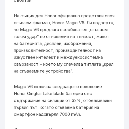
събития.
На същия ден Honor официално представи своя
сгъваем флагман, Honor Magic V6. Ли подчерта,
че Magic V6 предлага всеобхватен „сгъваем
голям удар“ по отношение на тънкост, живот
на батерията, дисплей, изображения,
производителност, производителност на
изкуствен интелект и междуекосистемна
свързаност – което му спечелва титлата „крал
на сгъваемите устройства“.
Magic V6 включва следващото поколение
Honor Qinghai Lake blade батерия със
съдържание на силиций от 32%, отбелязвайки
първия път, когато сгъваема батерия на
смартфон надхвърля 7000 mAh.