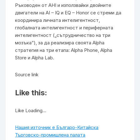
Ръководен от AHI и използвайки двойните
двигатели на AI – IQ и EQ – Honor се стреми да
координира личната интелигентност,
глобалната интелигентност и периферната
интелигентност („сътрудничество на три
мозъка“), за да реализира своята Alpha
стратегия на три етапа: Alpha Phone, Alpha
Store и Alpha Lab.
Source link
Like this:
Like Loading…
Нашия източник е Българо-Китайска
Търговско-промишлена палaта