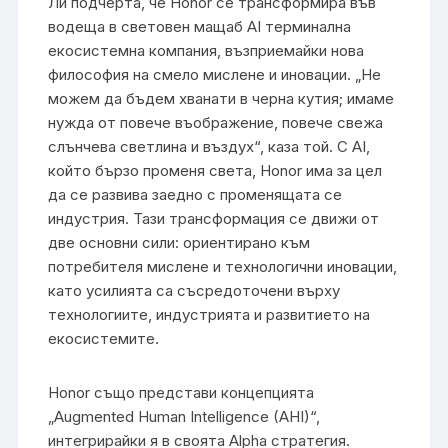
Ли подчерта, че Honor се трансформира във
водеща в световен мащаб AI терминална
екосистемна компания, възприемайки нова
философия на смело мислене и иновации. „Не
можем да бъдем хванати в черна кутия; имаме
нужда от повече въображение, повече свежа
слънчева светлина и въздух“, каза той. С AI,
който бързо променя света, Honor има за цел
да се развива заедно с променящата се
индустрия. Тази трансформация се движи от
две основни сили: ориентирано към
потребителя мислене и технологични иновации,
като усилията са съсредоточени върху
технологиите, индустрията и развитието на
екосистемите.
Honor също представи концепцията
„Augmented Human Intelligence (AHI)“,
интегрирайки я в своята Alpha стратегия.