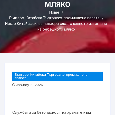
МЛЯКО
Home
Българо-Китайска Търговско-промишлена палaта
Nestle Китай засилва надзора след спешното изтегляне
на бебешкото мляко
Българо-Китайска Търговско-промишлена
палaта
January 11, 2026
Службата за безопасност на храните към