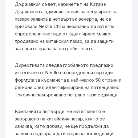
Държавния съвет, кабинетът на Китай и
Държавната администрация за регулиране на
пазара заявиха в четвъртък вечерта, че са
призовали Nestle China незабавно да изтегли
определени партиди от адаптирано мляко,
продавано на китайския пазар, за да защити
законните права на потребителите.
Директивата следва глобалното предпазно
изтегляне от Nestle на определени партиди
формула за кърмачета в най-малко 50 страни и
региони след идентифициране на потенциално
токсично замърсяване по-рано тази седмица.
Компанията потвърди, че изтеглянето е
завършено на китайския пазар, както се
изисква, като добави, че ще продължи да
засилва надзора и да извършва последващи