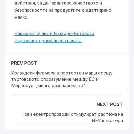
действия, за да гарантира качеството и
безопасността на продуктите с адаптирано
мляко.
Нашия източник е Българо-Китайска
Търговско-промишлена палaта
PREV POST
Ирландски фермери в протестен марш срещу
търговското споразумение между ЕС и
Меркосур: „много разочароващо“
NEXT POST
Нови електропроводи стимулират растежа на
NEV клъстера