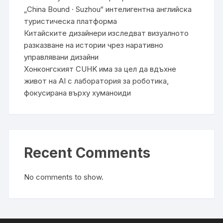
„China Bound · Suzhou“ интелигентна английска
туристическа платформа
Китайските дизайнери изследват визуалното
разказване на истории чрез наративно
управлявани дизайни
Хонконгският CUHK има за цел да вдъхне
живот на AI с лаборатория за роботика,
фокусирана върху хуманоиди
Recent Comments
No comments to show.