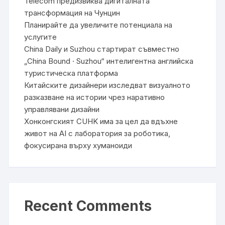
Telecom предизвиква дигиталната
трансформация на Чунцин
Планирайте да увеличите потенциала на
услугите
China Daily и Suzhou стартират съвместно
„China Bound · Suzhou“ интелигентна английска
туристическа платформа
Китайските дизайнери изследват визуалното
разказване на истории чрез наративно
управлявани дизайни
Хонконгският CUHK има за цел да вдъхне
живот на AI с лаборатория за роботика,
фокусирана върху хуманоиди
Recent Comments