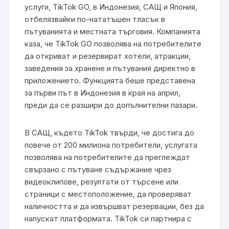
услуги, TikTok GO, в Индонезия, САЩ и Япония,
отбелязвайки по-нататъшен тласък в
пътуванията и местната търговия. Компанията
каза, че TikTok GO позволява на потребителите
да откриват и резервират хотели, атракции,
заведения за хранене и пътувания директно в
приложението. Функцията беше представена
за първи път в Индонезия в края на април,
преди да се разшири до допълнителни пазари.
В САЩ, където TikTok твърди, че достига до
повече от 200 милиона потребители, услугата
позволява на потребителите да преглеждат
свързано с пътуване съдържание чрез
видеоклипове, резултати от търсене или
страници с местоположение, да проверяват
наличността и да извършват резервации, без да
напускат платформата. TikTok си партнира с