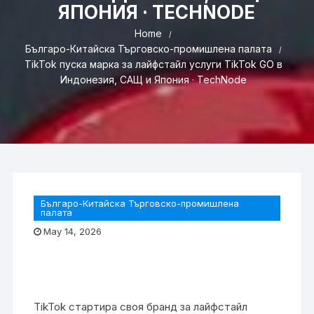
ЯПОНИЯ · TECHNODE
Home
Българо-Китайска Търговско-промишлена палaта
TikTok пуска марка за лайфстайл услуги TikTok GO в
Индонезия, САЩ и Япония · TechNode
Българо-Китайска Търговско-промишлена
палaта
May 14, 2026
TikTok стартира своя бранд за лайфстайл