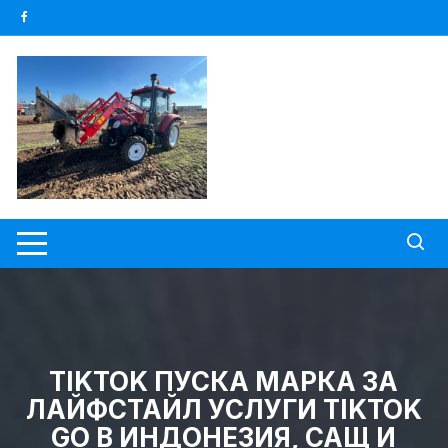
Skip
to
content
TIKTOK ПУСКА МАРКА ЗА
ЛАЙФСТАЙЛ УСЛУГИ TIKTOK
GO В ИНДОНЕЗИЯ, САЩ И