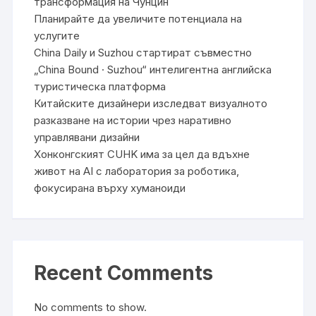
трансформация на Чунцин
Планирайте да увеличите потенциала на
услугите
China Daily и Suzhou стартират съвместно
„China Bound · Suzhou“ интелигентна английска
туристическа платформа
Китайските дизайнери изследват визуалното
разказване на истории чрез наративно
управлявани дизайни
Хонконгският CUHK има за цел да вдъхне
живот на AI с лаборатория за роботика,
фокусирана върху хуманоиди
Recent Comments
No comments to show.