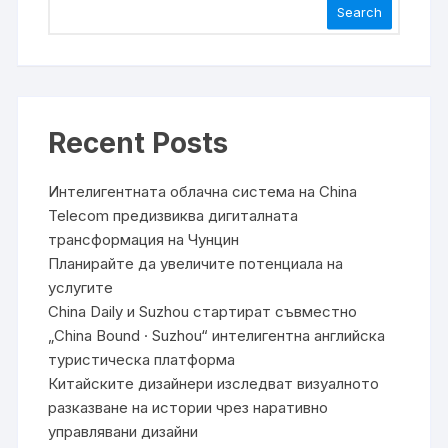
Search
Recent Posts
Интелигентната облачна система на China
Telecom предизвиква дигиталната
трансформация на Чунцин
Планирайте да увеличите потенциала на
услугите
China Daily и Suzhou стартират съвместно
„China Bound · Suzhou“ интелигентна английска
туристическа платформа
Китайските дизайнери изследват визуалното
разказване на истории чрез наративно
управлявани дизайни