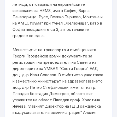
летища, отговарящи на европейските
изисквания за HEMS, има в София, Варна,
Панагюрище, Русе, Велико Търново, Монтана и
на АМ „Струма“ при тунел „Железница“, като в
София площадките са 3, а в останалите
градове по една.
Министърът на транспорта и съобщенията
Георги Гвоздейков връчи документите за
регистрация на председателя на Съвета на
директорите на УМБАЛ “Свети Георги” ЕАД
доц. д-р Иван Соколов. В събитието участваха
и заместник-министърът на здравеопазването
доц. д-р Петко Стефановски, кметът на гр.
Пловдив Костадин Димитров, областният
управител на област Пловдив проф. Христина
Янчева, главният директор на ГД „Гражданска
въздухоплавателна администрация“ Анелия