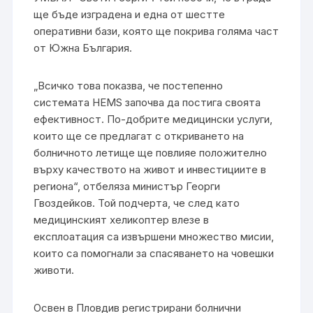
ще бъде изградена и една от шестте
оперативни бази, която ще покрива голяма част
от Южна България.
„Всичко това показва, че постепенно
системата HEMS започва да постига своята
ефективност. По-добрите медицински услуги,
които ще се предлагат с откриването на
болничното летище ще повлияе положително
върху качеството на живот и инвестициите в
региона“, отбеляза министър Георги
Гвоздейков. Той подчерта, че след като
медицинският хеликоптер влезе в
експлоатация са извършени множество мисии,
които са помогнали за спасяването на човешки
животи.
Освен в Пловдив регистрирани болнични