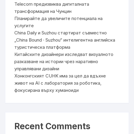
Telecom предизвиква дигиталната
трансформация на Чунцин
Планирайте да увеличите потенциала на
услугите
China Daily и Suzhou стартират съвместно
„China Bound · Suzhou“ интелигентна английска
туристическа платформа
Китайските дизайнери изследват визуалното
разказване на истории чрез наративно
управлявани дизайни
Хонконгският CUHK има за цел да вдъхне
живот на AI с лаборатория за роботика,
фокусирана върху хуманоиди
Recent Comments