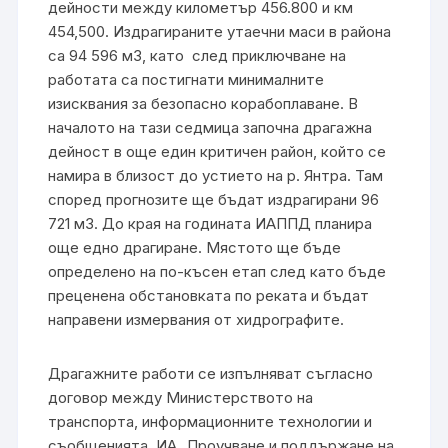
дейности между километър 456.800 и км
454,500. Издрагираните утаечни маси в района
са 94 596 м3, като след приключване на
работата са постигнати минималните
изисквания за безопасно корабоплаване. В
началото на тази седмица започна драгажна
дейност в още един критичен район, който се
намира в близост до устието на р. Янтра. Там
според прогнозите ще бъдат издрагирани 96
721 м3. До края на годината ИАППД планира
още едно драгиране. Мястото ще бъде
определено на по-късен етап след като бъде
преценена обстановката по реката и бъдат
направени измервания от хидрографите.
Драгажните работи се изпълняват съгласно
договор между Министерството на
транспорта, информационните технологии и
съобщенията, ИА „Проучване и поддържане на