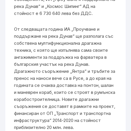
река Дунав“ и „Космос Шипинг“ АД на
стойност е 6 730 640 лева без ДДС.
От следващата година ИА „Проучване и
поддържане на река Дунав“ ще разполага със
собствена мултифункционална драгажна
техника, с която ще изпълнява сама своите
ангажименти за поддръжка на фарватера в
българския участък на река Дунав.
Драгажното съоръжение „Янтра“ и тръбите за
пренос на наноси вече са в Русе, а до края на
годината се очаква доставка на понтон, шалан
и маневрен кораб, които се строят в румънска
корабостроителница. Новите драгажни
съоръжения се доставят в рамките на проект,
финансиран от ОП „Транспорт и транспортна
инфраструктура“ 2014-2020 на стойност
приблизително 20 млн. лева.