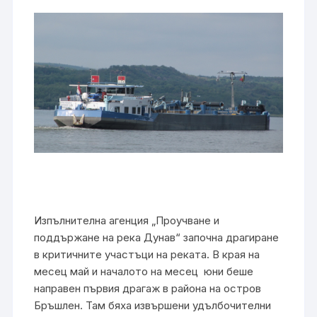
Изпълнителна агенция „Проучване и
поддържане на река Дунав“ започна драгиране
в критичните участъци на реката. В края на
месец май и началото на месец юни беше
направен първия драгаж в района на остров
Бръшлен. Там бяха извършени удълбочителни