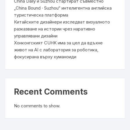
China Daily и Suzhou стартират съвместно
„China Bound · Suzhou“ интелигентна английска
туристическа платформа
Китайските дизайнери изследват визуалното
разказване на истории чрез наративно
управлявани дизайни
Хонконгският CUHK има за цел да вдъхне
живот на AI с лаборатория за роботика,
фокусирана върху хуманоиди
Recent Comments
No comments to show.