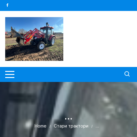
Skip
to
content
…
Home
Стари трактори
…