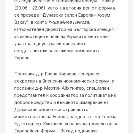
сътрудничество с Европейски Форум – Вахау
(20.06 – 22.06), като на втория ден от форума
се проведе “Дунавски салон Европа-Форум
Вахау”, в който
г-жа Мила Ненова
,
изпълнителен директор на Българска агенция
за инвестиции и член на Управителния съвет,
участва в двустранни дискусии с
представители на различни компании от
Европа.
Посланик д-р Елена Кирчева, генерален
секретар на Виенския икономически форум, и
посланик д-р Мартин Айхтингер, специален
представител и координатор за политиката на
добросъседство и външното измерение на
Дунавския регион в австрийското
министерство за Европа, заедно с г-жа Тереза
Едтстадлер-Кулханек, управляващ директор на
Европейски Форум – Вахау, подписаха