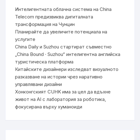
Интелигентната облачна система на China
Telecom предизвиква дигиталната
трансформация на Чунцин
Планирайте да увеличите потенциала на
услугите
China Daily и Suzhou стартират съвместно
„China Bound · Suzhou“ интелигентна английска
туристическа платформа
Китайските дизайнери изследват визуалното
разказване на истории чрез наративно
управлявани дизайни
Хонконгският CUHK има за цел да вдъхне
живот на AI с лаборатория за роботика,
фокусирана върху хуманоиди