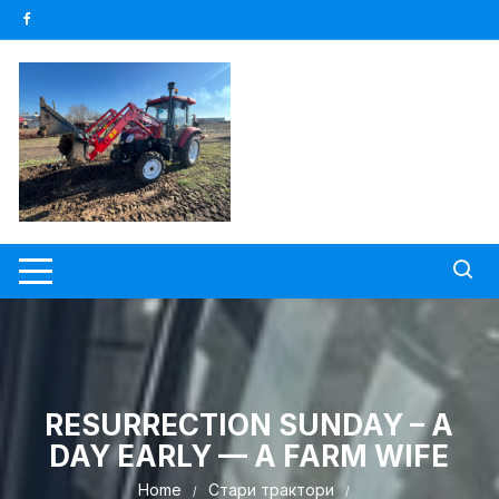
Skip
to
content
RESURRECTION SUNDAY – A
DAY EARLY — A FARM WIFE
Home
Стари трактори